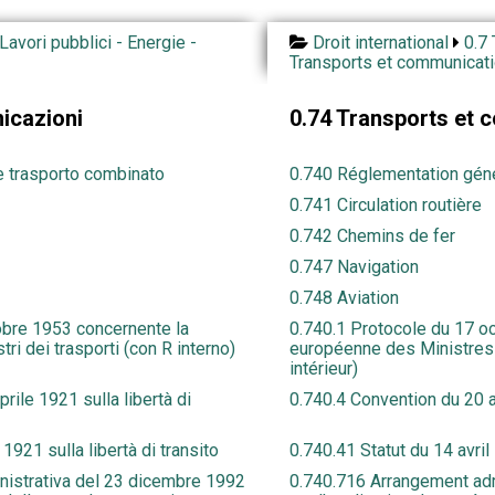
Lavori pubblici - Energie -
Droit international
0.7 
Transports et communicat
icazioni
0.74 Transports et
e trasporto combinato
0.740 Réglementation géné
0.741 Circulation routière
0.742 Chemins de fer
0.747 Navigation
0.748 Aviation
obre 1953 concernente la
0.740.1 Protocole du 17 oc
i dei trasporti (con R interno)
européenne des Ministres 
intérieur)
rile 1921 sulla libertà di
0.740.4 Convention du 20 av
1921 sulla libertà di transito
0.740.41 Statut du 14 avril 
istrativa del 23 dicembre 1992
0.740.716 Arrangement ad