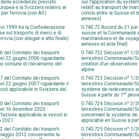
a delle eccedenze previsto
sur l'application du systè
uropea e la Svizzera relativo al
relatif au transport de mar
per ferrovia (con All.)
conclu entre la Suisse et
annexes)
no 1999 tra la Confederazione
0.740.72 Accord du 21 juin
a sul trasporto di merci e di
suisse et la Communauté e
rovia (con allegati e atto finale)
marchandises et de voyageu
annexes et acte final)
o
 del Comitato dei trasporti
0.740.722 Décision n
1/20
del 22 giugno 2006 riguardante
terrestres Communauté/Sui
io comune di rilevamento del
création d'un observatoire
alpine
o
 del Comitato dei trasporti
0.740.723 Décision n
1/20
el 22 giugno 2007 riguardante il
terrestres Communauté/Sui
oli applicabile in Svizzera dal
système de redevances sur
er
Suisse à partir du 1
janvi
o
 del Comitato dei trasporti
0.740.724 Décision n
3/20
del 16 dicembre 2020
terrestres Communauté/S
fazione applicabile ai veicoli in
concernant le système de 
io 2021
applicable en Suisse à part
o
 del Comitato dei trasporti
0.740.725 Décision n
1/20
 maggio 2012 concernente la
terrestres Communauté/Su