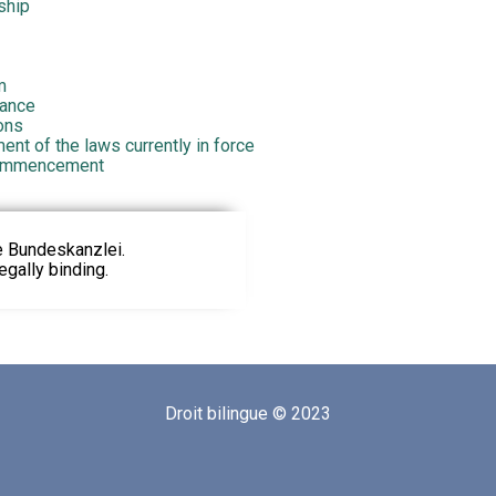
ship
m
nance
ions
nt of the laws currently in force
commencement
ie Bundeskanzlei.
egally binding.
Droit bilingue © 2023