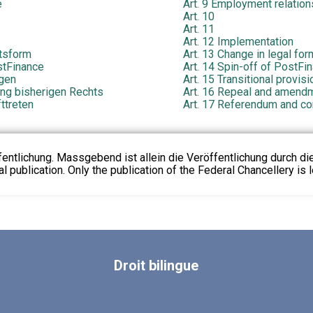
e
Art. 9 Employment relation
Art. 10
Art. 11
Art. 12 Implementation
tsform
Art. 13 Change in legal for
stFinance
Art. 14 Spin-off of PostFi
gen
Art. 15 Transitional provis
ung bisherigen Rechts
Art. 16 Repeal and amendme
ttreten
Art. 17 Referendum and 
fentlichung. Massgebend ist allein die Veröffentlichung durch d
l publication. Only the publication of the Federal Chancellery is l
Droit
bilingue