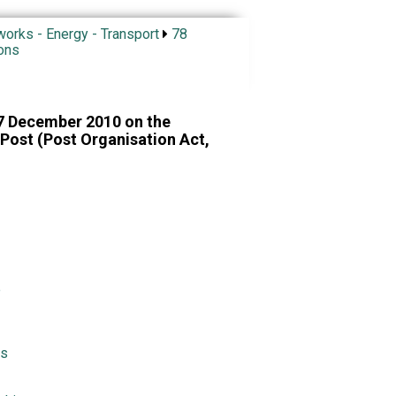
works - Energy - Transport
78
ons
17 December 2010 on the
 Post (Post Organisation Act,
e
rs