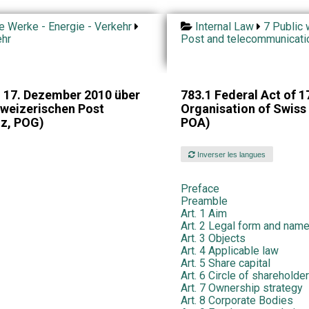
he Werke - Energie - Verkehr
Internal Law
7 Public 
ehr
Post and telecommunicati
 17. Dezember 2010 über
783.1 Federal Act of 
hweizerischen Post
Organisation of Swiss
tz, POG)
POA)
Inverser les langues
Preface
Preamble
Art. 1 Aim
Art. 2 Legal form and nam
Art. 3 Objects
Art. 4 Applicable law
Art. 5 Share capital
Art. 6 Circle of shareholde
Art. 7 Ownership strategy
Art. 8 Corporate Bodies