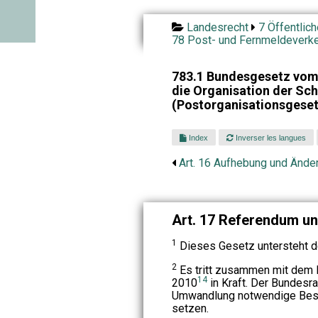
Landesrecht
7 Öffentlic
78 Post- und Fernmeldeverk
783.1 Bundesgesetz vom
die Organisation der Sc
(Postorganisationsgese
Index
Inverser les langues
Art. 16 Aufhebung und Ände
Art. 17 Referendum un
1
Dieses Gesetz untersteht d
2
Es tritt zusammen mit dem
14
2010
in Kraft. Der Bundesra
Umwandlung notwendige Besti
setzen.