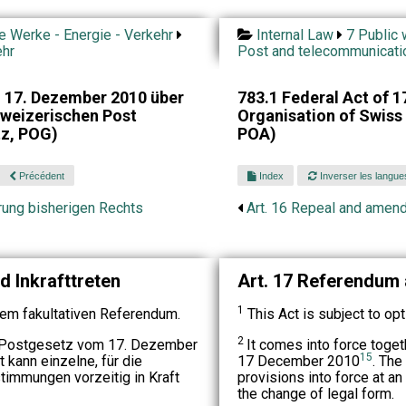
he Werke - Energie - Verkehr
Internal Law
7 Public 
ehr
Post and telecommunicati
 17. Dezember 2010 über
783.1 Federal Act of 
hweizerischen Post
Organisation of Swiss
tz, POG)
POA)
Précédent
Index
Inverser les langue
rung bisherigen Rechts
Art. 16 Repeal and amend
d Inkrafttreten
Art. 17 Referendu
1
em fakultativen Referendum.
This Act is subject to op
2
 Postgesetz vom 17. Dezember
It comes into force toget
15
t kann einzelne, für die
17 December 2010
. The
mmungen vorzeitig in Kraft
provisions into force at an
the change of legal form.