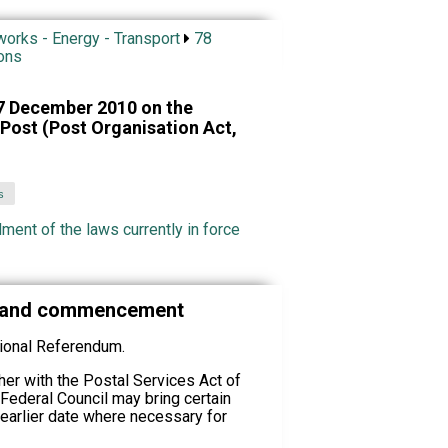
works - Energy - Transport
78
ons
17 December 2010 on the
 Post (Post Organisation Act,
s
ment of the laws currently in force
m and commencement
tional Referendum.
her with the Postal Services Act of
 Federal Council may bring certain
 earlier date where necessary for