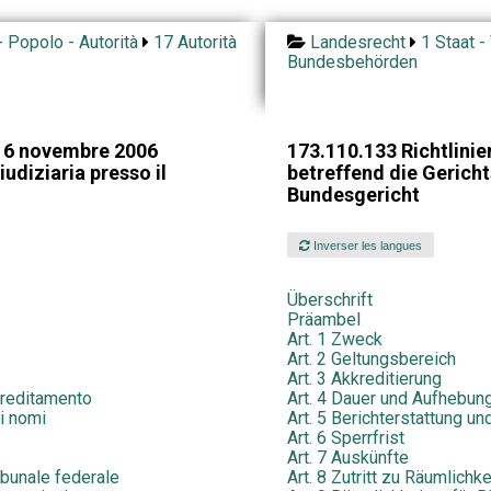
- Popolo - Autorità
17 Autorità
Landesrecht
1 Staat -
Bundesbehörden
l 6 novembre 2006
173.110.133 Richtlini
udiziaria presso il
betreffend die Gerich
Bundesgericht
Inverser les langues
Überschrift
Präambel
Art. 1 Zweck
Art. 2 Geltungsbereich
Art. 3 Akkreditierung
ccreditamento
Art. 4 Dauer und Aufhebung
di nomi
Art. 5 Berichterstattung 
Art. 6 Sperrfrist
Art. 7 Auskünfte
ribunale federale
Art. 8 Zutritt zu Räumlichk