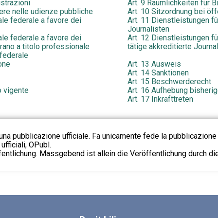
istrazioni
Art. 9 Räumlichkeiten für 
dere nelle udienze pubbliche
Art. 10 Sitzordnung bei öf
ale federale a favore dei
Art. 11 Dienstleistungen fü
Journalisten
ale federale a favore dei
Art. 12 Dienstleistungen f
erano a titolo professionale
tätige akkreditierte Journa
 federale
one
Art. 13 Ausweis
Art. 14 Sanktionen
Art. 15 Beschwerderecht
o vigente
Art. 16 Aufhebung bisheri
Art. 17 Inkrafttreten
na pubblicazione ufficiale. Fa unicamente fede la pubblicazione 
fficiali, OPubl.
fentlichung. Massgebend ist allein die Veröffentlichung durch d