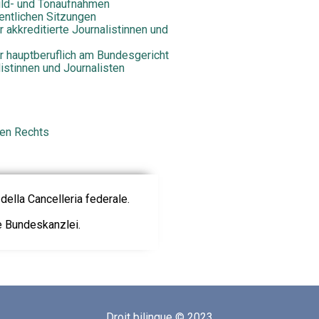
Bild- und Tonaufnahmen
fentlichen Sitzungen
r akkreditierte Journalistinnen und
ür hauptberuflich am Bundesgericht
listinnen und Journalisten
gen Rechts
della Cancelleria federale.
ie Bundeskanzlei.
Droit bilingue © 2023