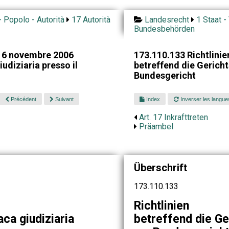
- Popolo - Autorità
17 Autorità
Landesrecht
1 Staat -
Bundesbehörden
l 6 novembre 2006
173.110.133 Richtlini
udiziaria presso il
betreffend die Gerich
Bundesgericht
Précédent
Suivant
Index
Inverser les langue
Art. 17 Inkrafttreten
Präambel
Überschrift
173.110.133
Richtlinien
aca giudiziaria
betreffend die Ge