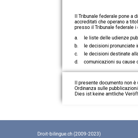
Il Tribunale federale pone a d
accreditati che operano a tito
presso il Tribunale federale 
a.
le liste delle udienze pub
b.
le decisioni pronunciate 
c.
le decisioni destinate all
d.
comunicazioni su cause d
Il presente documento non è u
Ordinanza sulle pubblicazioni u
Dies ist keine amtliche Veröf
Droit-bilingue.ch (2009-2023)