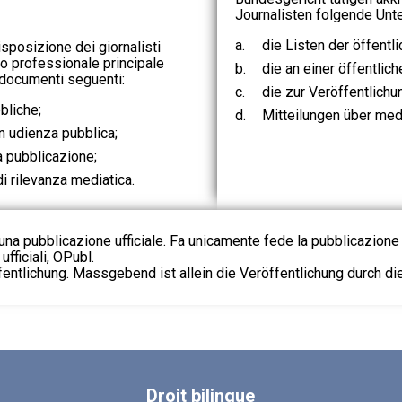
Journalisten folgende Unte
a.
die Listen der öffentl
isposizione dei giornalisti
lo professionale principale
b.
die an einer öffentlic
i documenti seguenti:
c.
die zur Veröffentlich
bliche;
d.
Mitteilungen über med
in udienza pubblica;
a pubblicazione;
i rilevanza mediatica.
na pubblicazione ufficiale. Fa unicamente fede la pubblicazione 
fficiali, OPubl.
fentlichung. Massgebend ist allein die Veröffentlichung durch d
Droit
bilingue