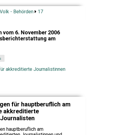
 Volk - Behörden
17
en vom 6. November 2006
tsberichterstattung am
s
für akkreditierte Journalistinnen
ngen für hauptberuflich am
 akkreditierte
 Journalisten
den hauptberuflich am
editierten Journalistinnen und