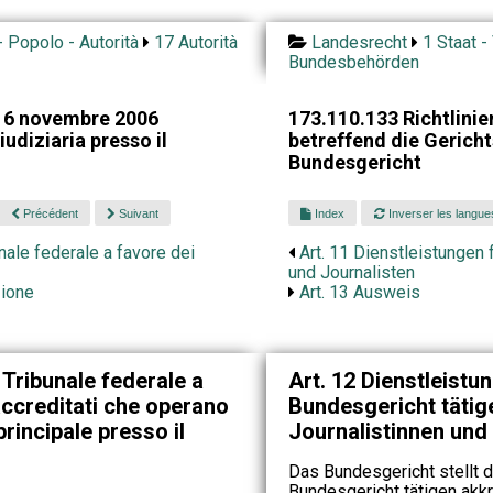
- Popolo - Autorità
17 Autorità
Landesrecht
1 Staat -
Bundesbehörden
l 6 novembre 2006
173.110.133 Richtlini
udiziaria presso il
betreffend die Gerich
Bundesgericht
Précédent
Suivant
Index
Inverser les langue
unale federale a favore dei
Art. 11 Dienstleistungen 
und Journalisten
zione
Art. 13 Ausweis
 Tribunale federale a
Art. 12 Dienstleistu
 accreditati che operano
Bundesgericht tätige
principale presso il
Journalistinnen und
Das Bundesgericht stellt 
Bundesgericht tätigen akkr