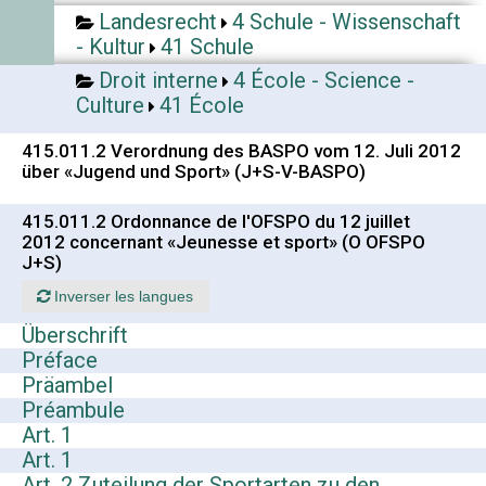
Landesrecht
4 Schule - Wissenschaft
- Kultur
41 Schule
Droit interne
4 École - Science -
Culture
41 École
415.011.2 Verordnung des BASPO vom 12. Juli 2012
über «Jugend und Sport» (J+S-V-BASPO)
415.011.2 Ordonnance de l'OFSPO du 12 juillet
2012 concernant «Jeunesse et sport» (O OFSPO
J+S)
Inverser les langues
Überschrift
Préface
Präambel
Préambule
Art. 1
Art. 1
Art. 2 Zuteilung der Sportarten zu den