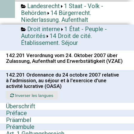
Landesrecht
1 Staat - Volk -
Behörden
14 Bürgerrecht.
Niederlassung. Aufenthalt
Droit interne
1 État - Peuple -
Autorités
14 Droit de cité.
Établissement. Séjour
142.201 Verordnung vom 24. Oktober 2007 über
Zulassung, Aufenthalt und Erwerbstätigkeit (VZAE)
142.201 Ordonnance du 24 octobre 2007 relative
à l'admission, au séjour et à l'exercice d'une
activité lucrative (OASA)
Inverser les langues
Überschrift
Préface
Präambel
Préambule
Art. 1 Geltungsbereich