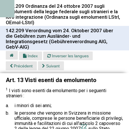
142.209 Ordinanza del 24 ottobre 2007 sugli
emolumenti della legge federale sugli stranieri e la
loro integrazione (Ordinanza sugli emolumenti LStrI,
OEmol-LStrI)
142.209 Verordnung vom 24. Oktober 2007 über
die Gebühren zum Ausländer- und
Integrationsgesetz (Gebührenverordnung AIG,
GebV-AIG)
Index
Inverser les langues
Précédent
Suivant
Art. 13 Visti esenti da emolumento
1
I visti sono esenti da emolumento per i seguenti
stranieri :
a.
i minori di sei anni;
b.
le persone che vengono in Svizzera in missione
ufficiale, comprese le persone beneficiarie di privilegi,
immunità e facilitazioni di cui all’articolo 2 capoverso
22
2 della legge del 22 giugno 2007
sullo Stato