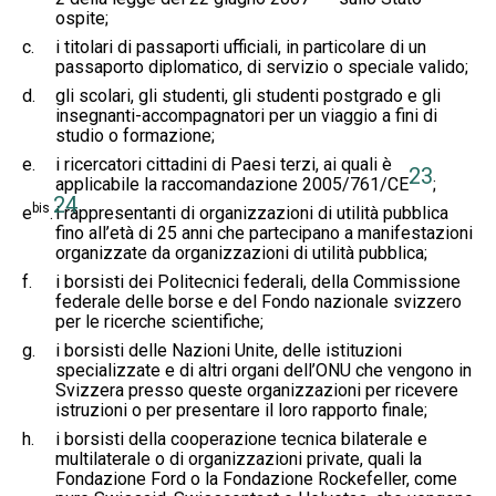
ospite;
c.
i titolari di passaporti ufficiali, in particolare di un
passaporto diplomatico, di servizio o speciale valido;
d.
gli scolari, gli studenti, gli studenti postgrado e gli
insegnanti-accompagnatori per un viaggio a fini di
studio o formazione;
e.
i ricercatori cittadini di Paesi terzi, ai quali è
23
applicabile la raccomandazione 2005/761/CE
;
24
bis
e
.
i rappresentanti di organizzazioni di utilità pubblica
fino all’età di 25 anni che partecipano a manifestazioni
organizzate da organizzazioni di utilità pubblica;
f.
i borsisti dei Politecnici federali, della Commissione
federale delle borse e del Fondo nazionale svizzero
per le ricerche scientifiche;
g.
i borsisti delle Nazioni Unite, delle istituzioni
specializzate e di altri organi dell’ONU che vengono in
Svizzera presso queste organizzazioni per ricevere
istruzioni o per presentare il loro rapporto finale;
h.
i borsisti della cooperazione tecnica bilaterale e
multilaterale o di organizzazioni private, quali la
Fondazione Ford o la Fondazione Rockefeller, come