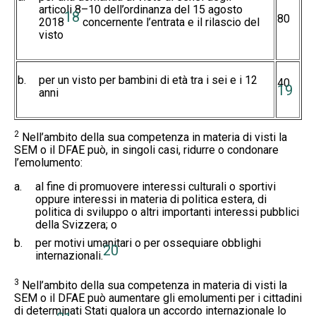
articoli 8–10 dell’ordinanza del 15 agosto
18
80
2018
concernente l’entrata e il rilascio del
visto
b.
per un visto per bambini di età tra i sei e i 12
40.
19
anni
2
Nell’ambito della sua competenza in materia di visti la
SEM o il DFAE può, in singoli casi, ridurre o condonare
l’emolumento:
a.
al fine di promuovere interessi culturali o sportivi
oppure interessi in materia di politica estera, di
politica di sviluppo o altri importanti interessi pubblici
della Svizzera; o
b.
per motivi umanitari o per ossequiare obblighi
20
internazionali.
3
Nell’ambito della sua competenza in materia di visti la
SEM o il DFAE può aumentare gli emolumenti per i cittadini
di determinati Stati qualora un accordo internazionale lo