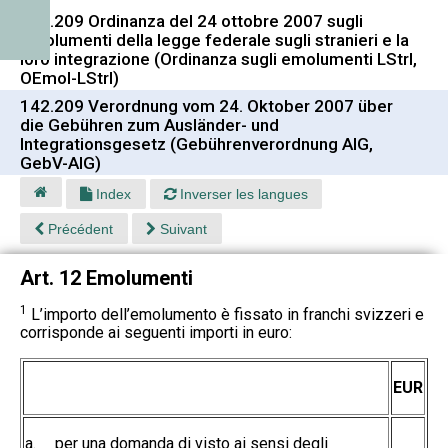
142.209 Ordinanza del 24 ottobre 2007 sugli
emolumenti della legge federale sugli stranieri e la
loro integrazione (Ordinanza sugli emolumenti LStrI,
OEmol-LStrI)
142.209 Verordnung vom 24. Oktober 2007 über
die Gebühren zum Ausländer- und
Integrationsgesetz (Gebührenverordnung AIG,
GebV-AIG)
Index
Inverser les langues
Précédent
Suivant
Art. 12 Emolumenti
1
L’importo dell’emolumento è fissato in franchi svizzeri e
corrisponde ai seguenti importi in euro:
EUR
a.
per una domanda di visto ai sensi degli