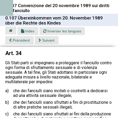
0.107 Convenzione del 20 novembre 1989 sui diritti
del fanciullo
0.107 Übereinkommen vom 20. November 1989
über die Rechte des Kindes
Index
Inverser les langues
Précédent
Suivant
Art. 34
Gli Stati parti si impegnano a proteggere il fanciullo contro
ogni forma di sfruttamento sessuale e di violenza
sessuale. A tal fine, gli Stati adottano in particolare ogni
adeguata misura a livello nazionale, bilaterale e
multilaterale per impedire:
a)
che dei fanciulli siano incitati o costretti a dedicarsi
ad una attività sessuale illegale;
b)
che dei fanciulli siano sfruttati a fini di prostituzione o
di altre pratiche sessuali illegali;
c)
che dei fanciulli siano sfruttati ai fini della produzione