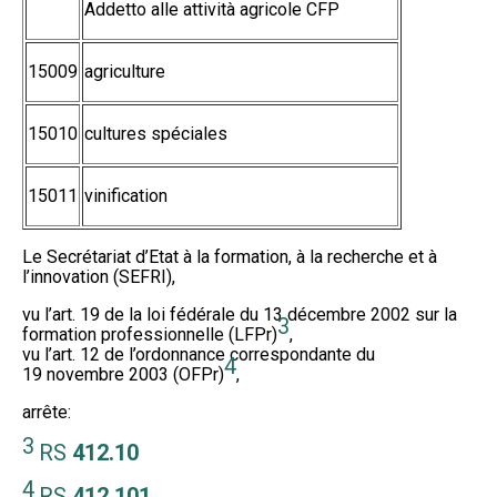
Addetto alle attività agricole CFP
15009
agriculture
15010
cultures spéciales
15011
vinification
Le Secrétariat d’Etat à la formation, à la recherche et à
l’innovation (SEFRI),
vu l’art. 19 de la loi fédérale du 13 décembre 2002 sur la
3
formation professionnelle (LFPr)
,
vu l’art. 12 de l’ordonnance correspondante du
4
19 novembre 2003 (OFPr)
,
arrête:
3
RS
412.10
4
RS
412.101