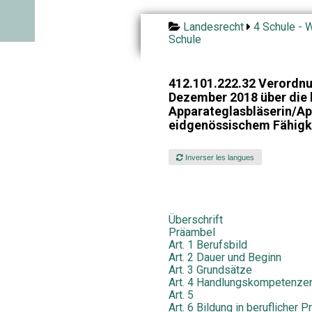
Landesrecht
4 Schule - W
Schule
412.101.222.32 Verordnu
Dezember 2018 über die 
Apparateglasbläserin/Ap
eidgenössischem Fähigk
Inverser les langues
Überschrift
Präambel
Art. 1 Berufsbild
Art. 2 Dauer und Beginn
Art. 3 Grundsätze
Art. 4 Handlungskompetenze
Art. 5
Art. 6 Bildung in beruflicher 