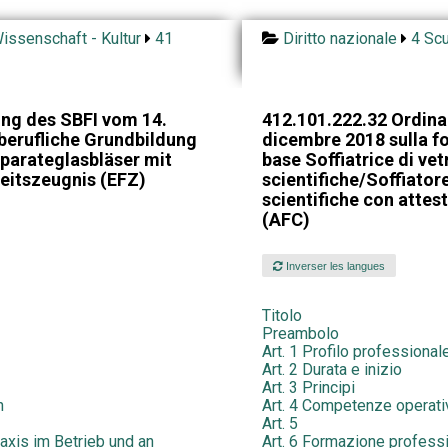
issenschaft - Kultur
41
Diritto nazionale
4 Scu
ng des SBFI vom 14.
412.101.222.32 Ordina
berufliche Grundbildung
dicembre 2018 sulla f
parateglasbläser mit
base Soffiatrice di ve
eitszeugnis (EFZ)
scientifiche/Soffiator
scientifiche con attes
(AFC)
Inverser les langues
Titolo
Preambolo
Art. 1 Profilo professional
Art. 2 Durata e inizio
Art. 3 Principi
n
Art. 4 Competenze operati
Art. 5
Praxis im Betrieb und an
Art. 6 Formazione professio