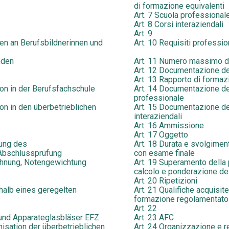
di formazione equivalenti
Art. 7 Scuola professional
Art. 8 Corsi interaziendali
Art. 9
gen an Berufsbildnerinnen und
Art. 10 Requisiti profession
nden
Art. 11 Numero massimo di
Art. 12 Documentazione de
Art. 13 Rapporto di formaz
on in der Berufsfachschule
Art. 14 Documentazione del
professionale
on in den überbetrieblichen
Art. 15 Documentazione del
interaziendali
Art. 16 Ammissione
Art. 17 Oggetto
rung des
Art. 18 Durata e svolgimen
 Abschlussprüfung
con esame finale
chnung, Notengewichtung
Art. 19 Superamento della 
calcolo e ponderazione de
Art. 20 Ripetizioni
rhalb eines geregelten
Art. 21 Qualifiche acquisite 
formazione regolamentato 
Art. 22
 und Apparateglasbläser EFZ
Art. 23 AFC
nisation der überbetrieblichen
Art. 24 Organizzazione e re