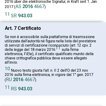
2016 über die elektronische Signatur, in Kraft seit 1. Jan.
AS
2016
4667
2017 (
).
11
SR
943.03
Art. 7 Certificato
Se non è accessibile sulla piattaforma di trasmissione
utilizzata dall’autorità né figura nella lista del prestatore
di servizi di certificazione riconosciuto (art. 12 cpv. 2
11
della legge del 18 marzo 2016
sulla firma
elettronica, FiEle), il certificato qualificato munito della
chiave crittografica pubblica deve essere allegato
all’invio.
10
Nuovo testo giusta l’all. n. II 2 dell’O del 23 nov.
2016 sulla firma elettronica, in vigore dal 1° gen. 2017
RU
2016
4667
(
).
11
RS
943.03