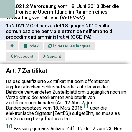
172.021.2 Verordnung vom 18. Juni 2010 über die
elektronische Übermittlung im Rahmen eines
Verwaltungsverfahrens (VeÜ-VwV)
172.021.2 Ordinanza del 18 giugno 2010 sulla
comunicazione per via elettronica nell'ambito di
procedimenti amministrativi (OCE-PA)
Index
Inverser les langues
Précédent
Suivant
Art. 7 Zertifikat
Ist das qualifizierte Zertifikat mit dem öffentlichen
kryptografischen Schlüssel weder auf der von der
Behörde verwendeten Zustellplattform zugänglich noch im
Verzeichnis der anerkannten Anbieterin von
Zertifizierungsdiensten (Art. 12 Abs. 2 des
11
Bundesgesetzes vom 18. März 2016
über die
elektronische Signatur [ZertES]) aufgeführt, so muss es
der Sendung beigefügt werden.
10
Fassung gemäss Anhang Ziff. II 2 der V vom 23. Nov.