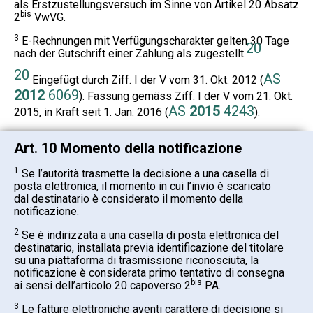
als Erstzustellungsversuch im Sinne von Artikel 20 Absatz
bis
2
VwVG.
3
E-Rechnungen mit Verfügungscharakter gelten 30 Tage
20
nach der Gutschrift einer Zahlung als zugestellt.
20
AS
Eingefügt durch Ziff. I der V vom 31. Okt. 2012 (
2012
6069
). Fassung gemäss Ziff. I der V vom 21. Okt.
AS
2015
4243
2015, in Kraft seit 1. Jan. 2016 (
).
Art. 10 Momento della notificazione
1
Se l’autorità trasmette la decisione a una casella di
posta elettronica, il momento in cui l’invio è scaricato
dal destinatario è considerato il momento della
notificazione.
2
Se è indirizzata a una casella di posta elettronica del
destinatario, installata previa identificazione del titolare
su una piattaforma di trasmissione riconosciuta, la
notificazione è considerata primo tentativo di consegna
bis
ai sensi dell’articolo 20 capoverso 2
PA.
3
Le fatture elettroniche aventi carattere di decisione si