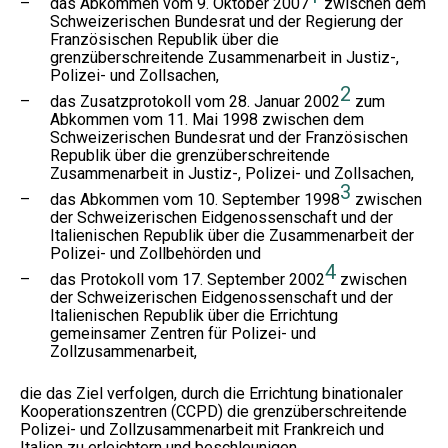
–
das Abkommen vom 9. Oktober 2007
zwischen dem
Schweizerischen Bundesrat und der Regierung der
Französischen Republik über die
grenzüberschreitende Zusammenarbeit in Justiz-,
Polizei- und Zollsachen,
2
–
das Zusatzprotokoll vom 28. Januar 2002
zum
Abkommen vom 11. Mai 1998 zwischen dem
Schweizerischen Bundesrat und der Französischen
Republik über die grenzüberschreitende
Zusammenarbeit in Justiz-, Polizei- und Zollsachen,
3
–
das Abkommen vom 10. September 1998
zwischen
der Schweizerischen Eidgenossenschaft und der
Italienischen Republik über die Zusammenarbeit der
Polizei- und Zollbehörden und
4
–
das Protokoll vom 17. September 2002
zwischen
der Schweizerischen Eidgenossenschaft und der
Italienischen Republik über die Errichtung
gemeinsamer Zentren für Polizei- und
Zollzusammenarbeit,
die das Ziel verfolgen, durch die Errichtung binationaler
Kooperationszentren (CCPD) die grenzüberschreitende
Polizei- und Zollzusammenarbeit mit Frankreich und
Italien zu erleichtern und beschleunigen,