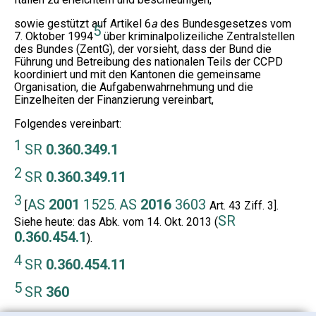
sowie gestützt auf Artikel 6
a
des Bundesgesetzes vom
5
7. Oktober 1994
über kriminalpolizeiliche Zentralstellen
des Bundes (ZentG), der vorsieht, dass der Bund die
Führung und Betreibung des nationalen Teils der CCPD
koordiniert und mit den Kantonen die gemeinsame
Organisation, die Aufgabenwahrnehmung und die
Einzelheiten der Finanzierung vereinbart,
Folgendes vereinbart:
1
SR
0.360.349.1
2
SR
0.360.349.11
3
AS
2001
1525
AS
2016
3603
[
.
Art. 43 Ziff. 3].
SR
Siehe heute: das Abk. vom 14. Okt. 2013 (
0.360.454.1
).
4
SR
0.360.454.11
5
SR
360