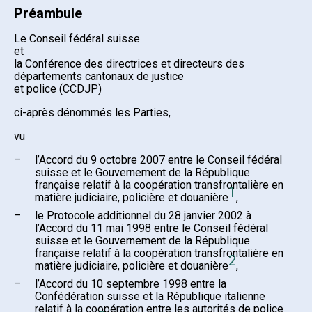
Préambule
Le Conseil fédéral suisse
et
la Conférence des directrices et directeurs des
départements cantonaux de justice
et police (CCDJP)
ci-après dénommés les Parties,
vu
–
l’Accord du 9 octobre 2007 entre le Conseil fédéral
suisse et le Gouvernement de la République
française relatif à la coopération transfrontalière en
1
matière judiciaire, policière et douanière
,
–
le Protocole additionnel du 28 janvier 2002 à
l’Accord du 11 mai 1998 entre le Conseil fédéral
suisse et le Gouvernement de la République
française relatif à la coopération transfrontalière en
2
matière judiciaire, policière et douanière
,
–
l’Accord du 10 septembre 1998 entre la
Confédération suisse et la République italienne
relatif à la coopération entre les autorités de police