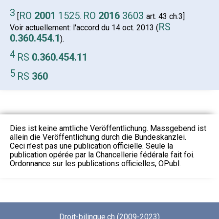
3
RO
2001
1525
RO
2016
3603
[
.
art. 43 ch.3]
RS
Voir actuellement: l'accord du 14 oct. 2013 (
0.360.454.1
).
4
RS
0.360.454.11
5
RS
360
Dies ist keine amtliche Veröffentlichung. Massgebend ist
allein die Veröffentlichung durch die Bundeskanzlei.
Ceci n’est pas une publication officielle. Seule la
publication opérée par la Chancellerie fédérale fait foi.
Ordonnance sur les publications officielles, OPubl.
Droit-bilingue.ch (2009-2023)