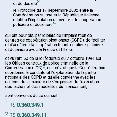
3
et de douane
,
–
le Protocole du 17 septembre 2002 entre la
Confédération suisse et la République italienne
relatif à l’implantation de centres de coopération
4
policière et douanière
,
qui ont pour but, par le biais de l’implantation de
centres de coopération binationaux (CCPD), de faciliter
et d’accélérer la coopération transfrontalière policière
et douanière avec la France et l’Italie;
et vu l’art. 6
a
de la loi fédérale du 7 octobre 1994 sur
les Offices centraux de police criminelle de la
5
Confédération (LOC)
, qui prévoit que la Confédération
coordonne la conduite et l’exploitation de la partie
nationale des CCPD et qu’elle convienne avec les
cantons de la manière de s’organiser, de l’exécution
des tâches et des modalités du financement,
sont convenus de ce qui suit:
1
RS
0.360.349.1
2
RS
0.360.349.11