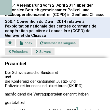
360.4 Vereinbarung vom 2. April 2014 über den
nationalen Betrieb gemeinsamer Polizei- und
Zollkooperationszentren (CCPD) in Genf und Chiasso
360.4 Convention du 2 avril 2014 relative à
l'exploitation nationale des centres communs de
coopération policière et douanière (CCPD) de
Genève et de Chiasso
Index
Inverser les langues
Précédent
Suivant
Präambel
Der Schweizerische Bundesrat
und
die Konferenz der kantonalen Justiz- und
Polizeidirektorinnen und -direktoren (KKJPD)
nachfolgend die Vertragsparteien genannt, haben
gestützt auf:
1