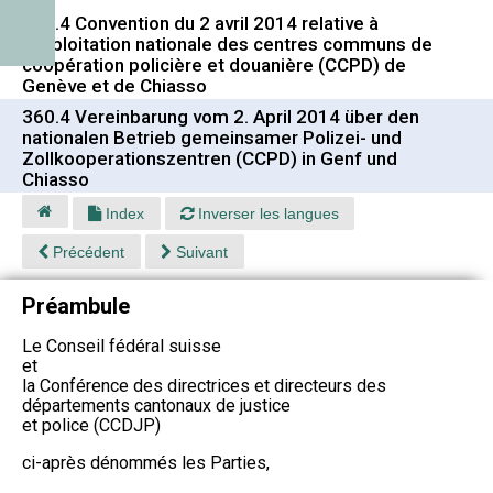
360.4 Convention du 2 avril 2014 relative à
l'exploitation nationale des centres communs de
coopération policière et douanière (CCPD) de
Genève et de Chiasso
360.4 Vereinbarung vom 2. April 2014 über den
nationalen Betrieb gemeinsamer Polizei- und
Zollkooperationszentren (CCPD) in Genf und
Chiasso
Index
Inverser les langues
Précédent
Suivant
Préambule
Le Conseil fédéral suisse
et
la Conférence des directrices et directeurs des
départements cantonaux de justice
et police (CCDJP)
ci-après dénommés les Parties,