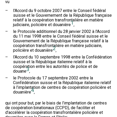
vu
–
l’Accord du 9 octobre 2007 entre le Conseil fédéral
suisse et le Gouvernement de la République française
relatif à la coopération transfrontalière en matière
1
judiciaire, policière et douanière
,
–
le Protocole additionnel du 28 janvier 2002 à l’Accord
du 11 mai 1998 entre le Conseil fédéral suisse et le
Gouvernement de la République française relatif à la
coopération transfrontalière en matière judiciaire,
2
policière et douanière
,
–
l’Accord du 10 septembre 1998 entre la Confédération
suisse et la République italienne relatif à la
coopération entre les autorités de police et de
3
douane
,
–
le Protocole du 17 septembre 2002 entre la
Confédération suisse et la République italienne relatif
à l’implantation de centres de coopération policière et
4
douanière
,
qui ont pour but, par le biais de l’implantation de centres
de coopération binationaux (CCPD), de faciliter et
d’accélérer la coopération transfrontalière policière et