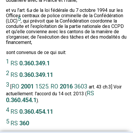
douanière avec la France et l’Italie;
et vu l’art. 6
a
de la loi fédérale du 7 octobre 1994 sur les
Offices centraux de police criminelle de la Confédération
5
(LOC)
, qui prévoit que la Confédération coordonne la
conduite et l’exploitation de la partie nationale des CCPD
et qu’elle convienne avec les cantons de la manière de
s’organiser, de l’exécution des tâches et des modalités du
financement,
sont convenus de ce qui suit:
1
RS
0.360.349.1
2
RS
0.360.349.11
3
RO
2001
1525
RO
2016
3603
[
.
art. 43 ch.3] Voir
RS
actuellement: l'accord du 14 oct. 2013 (
0.360.454.1
).
4
RS
0.360.454.11
5
RS
360