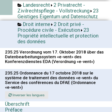
Landesrecht
2 Privatrecht -
Zivilrechtspflege - Vollstreckung
23
Geistiges Eigentum und Datenschutz
Droit interne
2 Droit privé -
Procédure civile - Exécution
23
Propriété intellectuelle et protection
des données
235.25 Verordnung vom 17. Oktober 2018 über das
Datenbearbeitungssystem «e-vent» des
Konferenzdienstes EDA (Verordnung «e-vent»)
235.25 Ordonnance du 17 octobre 2018 sur le
système de traitement des données «e-vent» du
Service des conférences du DFAE (Ordonnance
«e-vent»)
Inverser les langues
Überschrift
Préface