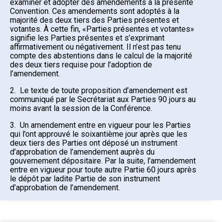
examiner et adopter des amendements à la présente
Convention. Ces amendements sont adoptés à la
majorité des deux tiers des Parties présentes et
votantes. À cette fin, «Parties présentes et votantes»
signifie les Parties présentes et s’exprimant
affirmativement ou négativement. Il n’est pas tenu
compte des abstentions dans le calcul de la majorité
des deux tiers requise pour l’adoption de
l’amendement.
2. Le texte de toute proposition d’amendement est
communiqué par le Secrétariat aux Parties 90 jours au
moins avant la session de la Conférence.
3. Un amendement entre en vigueur pour les Parties
qui l’ont approuvé le soixantième jour après que les
deux tiers des Parties ont déposé un instrument
d’approbation de l’amendement auprès du
gouvernement dépositaire. Par la suite, l’amendement
entre en vigueur pour toute autre Partie 60 jours après
le dépôt par ladite Partie de son instrument
d’approbation de l’amendement.