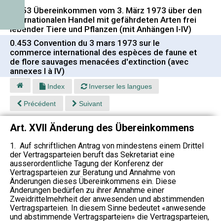
0.453 Übereinkommen vom 3. März 1973 über den
internationalen Handel mit gefährdeten Arten frei
lebender Tiere und Pflanzen (mit Anhängen I-IV)
0.453 Convention du 3 mars 1973 sur le
commerce international des espèces de faune et
de flore sauvages menacées d'extinction (avec
annexes I à IV)
Index
Inverser les langues
Précédent
Suivant
Art. XVII Änderung des Übereinkommens
1. Auf schriftlichen Antrag von mindestens einem Drittel
der Vertragsparteien beruft das Sekretariat eine
ausserordentliche Tagung der Konferenz der
Vertragsparteien zur Beratung und Annahme von
Änderungen dieses Übereinkommens ein. Diese
Änderungen bedürfen zu ihrer Annahme einer
Zweidrittelmehrheit der anwesenden und abstimmenden
Vertragsparteien. In diesem Sinne bedeutet «anwesende
und abstimmende Vertragsparteien» die Vertragsparteien,