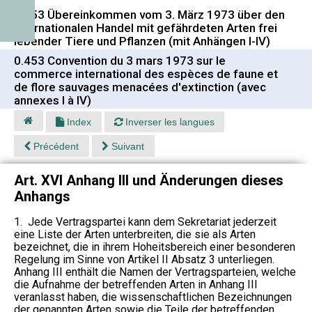
0.453 Übereinkommen vom 3. März 1973 über den
internationalen Handel mit gefährdeten Arten frei
lebender Tiere und Pflanzen (mit Anhängen I-IV)
0.453 Convention du 3 mars 1973 sur le
commerce international des espèces de faune et
de flore sauvages menacées d'extinction (avec
annexes I à IV)
Index
Inverser les langues
Précédent
Suivant
Art. XVI Anhang III und Änderungen dieses
Anhangs
1. Jede Vertragspartei kann dem Sekretariat jederzeit
eine Liste der Arten unterbreiten, die sie als Arten
bezeichnet, die in ihrem Hoheitsbereich einer besonderen
Regelung im Sinne von Artikel II Absatz 3 unterliegen.
Anhang III enthält die Namen der Vertragsparteien, welche
die Aufnahme der betreffenden Arten in Anhang III
veranlasst haben, die wissenschaftlichen Bezeichnungen
der genannten Arten sowie die Teile der betreffenden