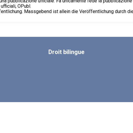
na pubblicazione ufficiale. Fa unicamente fede la pubblicazione 
fficiali, OPubl.
fentlichung. Massgebend ist allein die Veröffentlichung durch d
Droit
bilingue