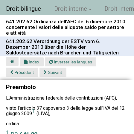
Droit bilingue
Droit interne
Droit inter
641.202.62 Ordinanza dell'AFC del 6 dicembre 2010
concernente i valori delle aliquote saldo per settore
e attività
641.202.62 Verordnung der ESTV vom 6.
Dezember 2010 über die Höhe der
Saldosteuersätze nach Branchen und Tätigkeiten
Index
Inverser les langues
Précédent
Suivant
Preambolo
L’Amministrazione federale delle contribuzioni (AFC),
visto l’articolo 37 capoverso 3 della legge sull’IVA del 12
1
giugno 2009
(LIVA),
ordina:
1