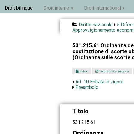
Droit bilingue
Droit interne
Droit international
Diritto nazionale
5 Difesa
Approvvigionamento econom
531.215.61 Ordinanza del
costituzione di scorte o
(Ordinanza sulle scorte 
Index
Inverser les langues
Art. 10 Entrata in vigore
Preambolo
Titolo
531.215.61
Ordinanza