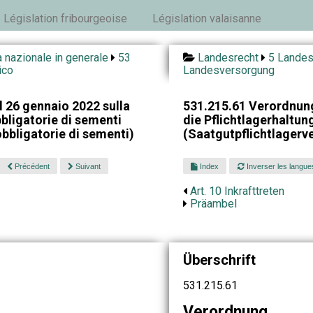
Législation fribourgeoise
Législation valaisanne
 nazionale in generale
53
Landesrecht
5 Landes
ico
Landesversorgung
 26 gennaio 2022 sulla
531.215.61 Verordnun
bbligatorie di sementi
die Pflichtlagerhaltun
obbligatorie di sementi)
(Saatgutpflichtlagerv
Précédent
Suivant
Index
Inverser les langue
Art. 10 Inkrafttreten
Präambel
Überschrift
531.215.61
Verordnung