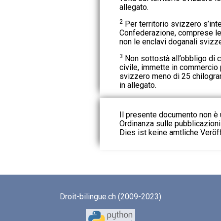
allegato.
2
Per territorio svizzero s’inte
Confederazione, comprese le 
non le enclavi doganali svizze
3
Non sottostà all’obbligo di c
civile, immette in commercio p
svizzero meno di 25 chilogr
in allegato.
Il presente documento non è u
Ordinanza sulle pubblicazioni u
Dies ist keine amtliche Veröf
Droit-bilingue.ch (2009-2023)