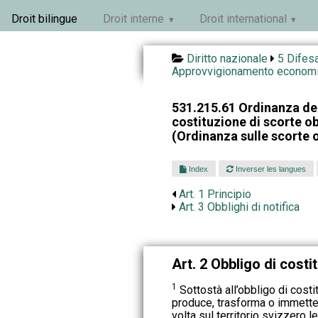
Droit bilingue
Droit interne
Droit international
Diritto nazionale
5 Difesa
Approvvigionamento econom
531.215.61 Ordinanza del
costituzione di scorte o
(Ordinanza sulle scorte 
Index
Inverser les langues
Art. 1 Principio
Art. 3 Obblighi di notifica
Art. 2 Obbligo di costi
1
Sottostà all’obbligo di costi
produce, trasforma o immette
volta sul territorio svizzero 