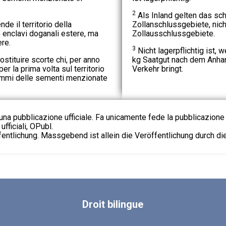
2
Als Inland gelten das sc
nde il territorio della
Zollanschlussgebiete, nich
enclavi doganali estere, ma
Zollausschlussgebiete.
re.
3
Nicht lagerpflichtig ist, 
ostituire scorte chi, per anno
kg Saatgut nach dem Anhan
er la prima volta sul territorio
Verkehr bringt.
ammi delle sementi menzionate
na pubblicazione ufficiale. Fa unicamente fede la pubblicazione 
fficiali, OPubl.
fentlichung. Massgebend ist allein die Veröffentlichung durch d
Droit
bilingue