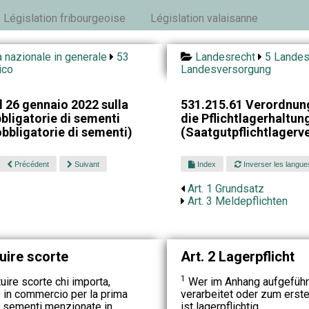
Législation fribourgeoise
Législation valaisanne
 nazionale in generale
53
Landesrecht
5 Landes
ico
Landesversorgung
 26 gennaio 2022 sulla
531.215.61 Verordnun
bbligatorie di sementi
die Pflichtlagerhaltun
obbligatorie di sementi)
(Saatgutpflichtlagerv
Précédent
Suivant
Index
Inverser les langue
Art. 1 Grundsatz
Art. 3 Meldepflichten
tuire scorte
Art. 2 Lagerpflicht
1
tuire scorte chi importa,
Wer im Anhang aufgeführte
 in commercio per la prima
verarbeitet oder zum ersten
le sementi menzionate in
ist lagerpflichtig.