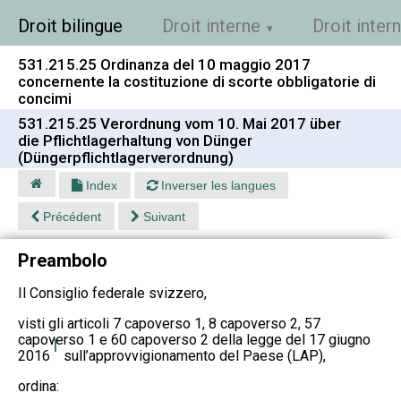
Droit bilingue
Droit interne
Droit inter
531.215.25 Ordinanza del 10 maggio 2017
concernente la costituzione di scorte obbligatorie di
concimi
531.215.25 Verordnung vom 10. Mai 2017 über
die Pflichtlagerhaltung von Dünger
(Düngerpflichtlagerverordnung)
Index
Inverser les langues
Précédent
Suivant
Preambolo
Il Consiglio federale svizzero,
visti gli articoli 7 capoverso 1, 8 capoverso 2, 57
capoverso 1 e 60 capoverso 2 della legge del 17 giugno
1
2016
sull’approvvigionamento del Paese (LAP),
ordina: