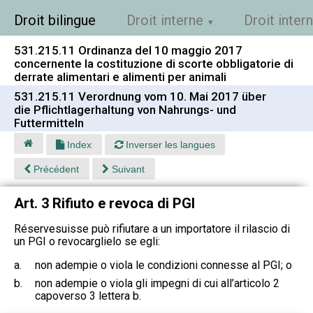
Droit bilingue
Droit interne
Droit inter
531.215.11 Ordinanza del 10 maggio 2017
concernente la costituzione di scorte obbligatorie di
derrate alimentari e alimenti per animali
531.215.11 Verordnung vom 10. Mai 2017 über
die Pflichtlagerhaltung von Nahrungs- und
Futtermitteln
Index
Inverser les langues
Précédent
Suivant
Art. 3 Rifiuto e revoca di PGI
Réservesuisse può rifiutare a un importatore il rilascio di
un PGI o revocarglielo se egli:
a.
non adempie o viola le condizioni connesse al PGI; o
b.
non adempie o viola gli impegni di cui all’articolo 2
capoverso 3 lettera b.