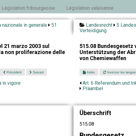
Législation fribourgeoise
Législation valaisanne
 nazionale in generale
51
Landesrecht
5 Landes
Verteidigung
l 21 marzo 2003 sul
515.08 Bundesgesetz 
a non proliferazione delle
Unterstützung der Abr
von Chemiewaffen
Précédent
Suivant
Index
Inverser les langue
 in vigore
Art. 6 Referendum und Ink
Präambel
Überschrift
515.08
Bundesgesetz