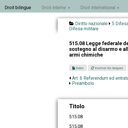
Droit bilingue
Droit interne
Droit international
Diritto nazionale
5 Difesa
Difesa militare
515.08 Legge federale de
sostegno al disarmo e all
armi chimiche
Index
Inverser les langues
Art. 6 Referendum ed entrata
Preambolo
Titolo
515.08
515.08