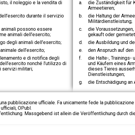
to, il noleggio e la vendita di
a.
die Zuständigkeit für 
Armeetieren;
dell’esercito durante il servizio
b.
die Haltung der Armee
Militärdienstleistung;
gli animali possono essere
c.
die Voraussetzungen, 
me animali dell’esercito;
gekauft oder gemiete
go degli animali dell’esercito;
d.
die Ausbildung und de
n animale dell’esercito;
e.
den Anspruch auf den 
allenamento e di notifica degli
f.
die Halte-, Trainings-
dell’esercito nonché l’utilizzo di
und Käufern eines Ar
 servizi militari;
dieses Tieres ausserh
Dienstleistungen;
g.
die Entschädigung an 
na pubblicazione ufficiale. Fa unicamente fede la pubblicazione 
fficiali, OPubl.
fentlichung. Massgebend ist allein die Veröffentlichung durch d