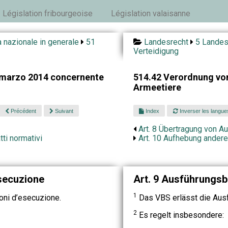
Législation fribourgeoise
Législation valaisanne
 nazionale in generale
51
Landesrecht
5 Landes
Verteidigung
 marzo 2014 concernente
514.42 Verordnung vom
Armeetiere
Précédent
Suivant
Index
Inverser les langue
Art. 8 Übertragung von A
tti normativi
Art. 10 Aufhebung andere
esecuzione
Art. 9 Ausführungs
1
oni d’esecuzione.
Das VBS erlässt die Au
2
Es regelt insbesondere: