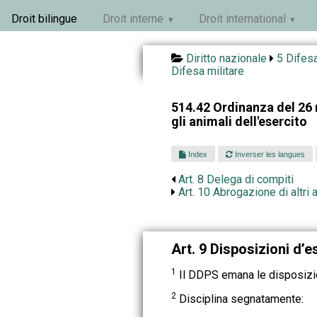
Droit bilingue
Droit interne
Droit international
Diritto nazionale
5 Difesa
Difesa militare
514.42 Ordinanza del 26
gli animali dell'esercito
Index
Inverser les langues
Art. 8 Delega di compiti
Art. 10 Abrogazione di altri a
Art. 9 Disposizioni d’
1
Il DDPS emana le disposizi
2
Disciplina segnatamente: