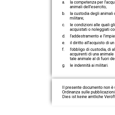
a.
la competenza per l’acquis
animali dell’esercito;
b.
la custodia degli animali 
militare;
c.
le condizioni alle quali 
acquistati o noleggiati co
d.
l’addestramento e l’impie
e.
il diritto all’acquisto di u
f.
l’obbligo di custodia, di 
acquirenti di una animale 
tale animale al di fuori dei
g.
le indennità ai militari.
Il presente documento non è u
Ordinanza sulle pubblicazioni u
Dies ist keine amtliche Veröf