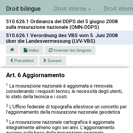
Droit bilingue
Droit interne
Droit inter
510.626.1 Ordinanza del DDPS del 5 giugno 2008
sulla misurazione nazionale (OMN-DDPS)
510.626.1 Verordnung des VBS vom 5. Juni 2008
über die Landesvermessung (LVV-VBS)
Index
Inverser les langues
Précédent
Suivant
Art. 6 Aggiornamento
1
La misurazione nazionale è aggiornata e rinnovata
considerando i requisiti tecnici, le necessità degli utenti,
lo stato della tecnica e i costi.
2
L’Ufficio federale di topografia allestisce un concetto per
l’aggiornamento della misurazione nazionale geodetica.
3
La misurazione nazionale cartografica è aggiornata
integralmente almeno ogni sei anni. L’aggiornamento
avviene sulla base della misurazione nazionale