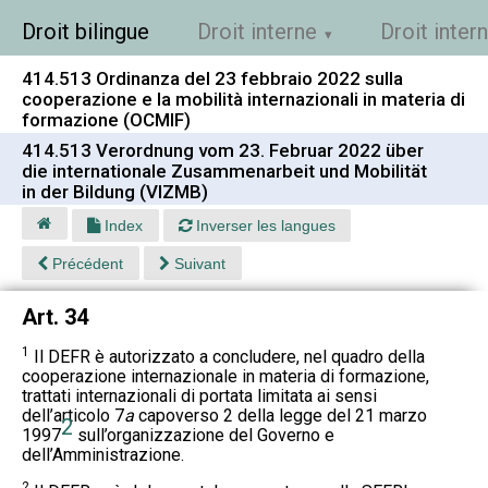
Droit bilingue
Droit interne
Droit inter
414.513 Ordinanza del 23 febbraio 2022 sulla
cooperazione e la mobilità internazionali in materia di
formazione (OCMIF)
414.513 Verordnung vom 23. Februar 2022 über
die internationale Zusammenarbeit und Mobilität
in der Bildung (VIZMB)
Index
Inverser les langues
Précédent
Suivant
Art. 34
1
Il DEFR è autorizzato a concludere, nel quadro della
cooperazione internazionale in materia di formazione,
trattati internazionali di portata limitata ai sensi
dell’articolo 7
a
capoverso 2 della legge del 21 marzo
2
1997
sull’organizzazione del Governo e
dell’Amministrazione.
2