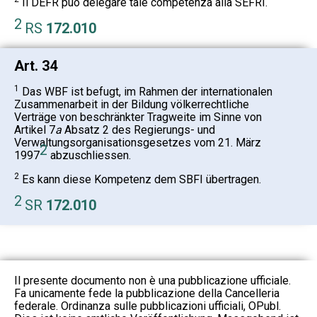
Il DEFR può delegare tale competenza alla SEFRI.
2
RS
172.010
Art. 34
1
Das WBF ist befugt, im Rahmen der internationalen
Zusammenarbeit in der Bildung völkerrechtliche
Verträge von beschränkter Tragweite im Sinne von
Artikel 7
a
Absatz 2 des Regierungs- und
Verwaltungsorganisationsgesetzes vom 21. März
2
1997
abzuschliessen.
2
Es kann diese Kompetenz dem SBFI übertragen.
2
SR
172.010
Il presente documento non è una pubblicazione ufficiale.
Fa unicamente fede la pubblicazione della Cancelleria
federale. Ordinanza sulle pubblicazioni ufficiali, OPubl.