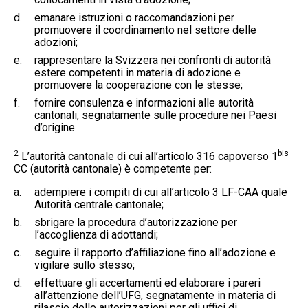
d.
emanare istruzioni o raccomandazioni per
promuovere il coordinamento nel settore delle
adozioni;
e.
rappresentare la Svizzera nei confronti di autorità
estere competenti in materia di adozione e
promuovere la cooperazione con le stesse;
f.
fornire consulenza e informazioni alle autorità
cantonali, segnatamente sulle procedure nei Paesi
d’origine.
2
bis
L’autorità cantonale di cui all’articolo 316 capoverso 1
CC (autorità cantonale) è competente per:
a.
adempiere i compiti di cui all’articolo 3 LF-CAA quale
Autorità centrale cantonale;
b.
sbrigare la procedura d’autorizzazione per
l’accoglienza di adottandi;
c.
seguire il rapporto d’affiliazione fino all’adozione e
vigilare sullo stesso;
d.
effettuare gli accertamenti ed elaborare i pareri
all’attenzione dell’UFG, segnatamente in materia di
rilascio delle autorizzazioni per gli uffici di