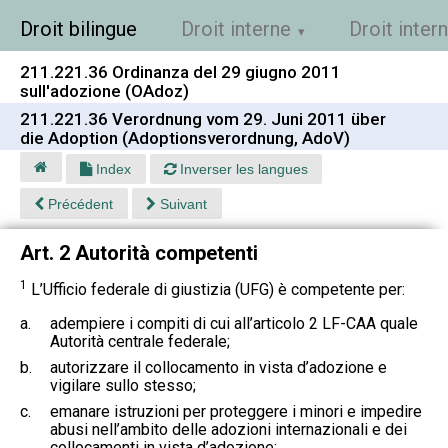
Droit bilingue
Droit interne
Droit inter
211.221.36 Ordinanza del 29 giugno 2011
sull'adozione (OAdoz)
211.221.36 Verordnung vom 29. Juni 2011 über
die Adoption (Adoptionsverordnung, AdoV)
Index
Inverser les langues
Précédent
Suivant
Art. 2 Autorità competenti
1
L’Ufficio federale di giustizia (UFG) è competente per:
a.
adempiere i compiti di cui all’articolo 2 LF-CAA quale
Autorità centrale federale;
b.
autorizzare il collocamento in vista d’adozione e
vigilare sullo stesso;
c.
emanare istruzioni per proteggere i minori e impedire
abusi nell’ambito delle adozioni internazionali e dei
collocamenti in vista d’adozione;