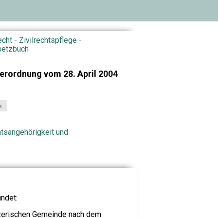
echt - Zivilrechtspflege -
setzbuch
verordnung vom 28. April 2004
s
atsangehörigkeit und
undet:
zerischen Gemeinde nach dem