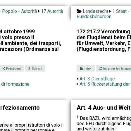
- Popolo - Autorità
17 Autorità
Landesrecht
1 Staat -
Bundesbehörden
4 ottobre 1999
172.217.2 Verordnung
 volo presso il
den Flugdienst beim 
l'ambiente, dei trasporti,
für Umwelt, Verkehr,
unicazioni (Ordinanza sul
(Flugdienstordnung, 
Précédent
Suivant
Index
Inverser les langue
Art. 3 Dienstflüge
 di formazione
Art. 5 Rückerstattung de
erfezionamento
Art. 4 Aus- und Wei
1
Das BAZL wird ermächtigt
des BFU durch eigene Flug
re ai propri istruttori di volo il
und weiterzubilden.
nare il proprio personale e