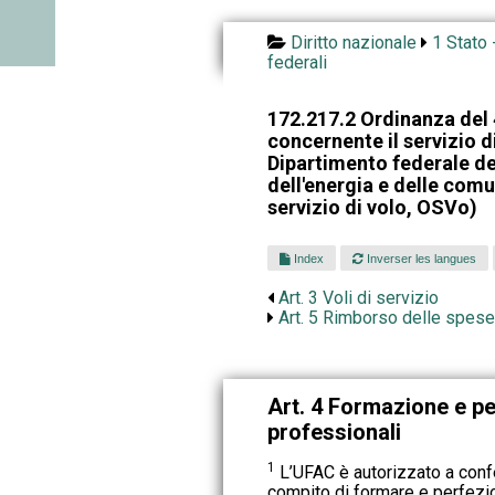
Diritto nazionale
1 Stato 
federali
172.217.2 Ordinanza del 
concernente il servizio di
Dipartimento federale del
dell'energia e delle com
servizio di volo, OSVo)
Index
Inverser les langues
Art. 3 Voli di servizio
Art. 5 Rimborso delle spese
Art. 4 Formazione e p
professionali
1
L’UFAC è autorizzato a conferi
compito di formare e perfezio