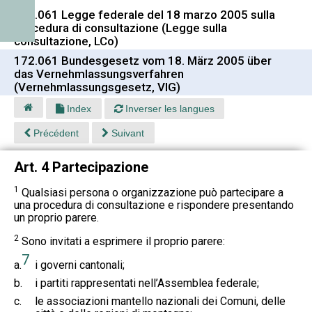
172.061 Legge federale del 18 marzo 2005 sulla
procedura di consultazione (Legge sulla
consultazione, LCo)
172.061 Bundesgesetz vom 18. März 2005 über
das Vernehmlassungsverfahren
(Vernehmlassungsgesetz, VlG)
Index
Inverser les langues
Précédent
Suivant
Art. 4 Partecipazione
1
Qualsiasi persona o organizzazione può partecipare a
una procedura di consultazione e rispondere presentando
un proprio parere.
2
Sono invitati a esprimere il proprio parere:
7
a.
i governi cantonali;
b.
i partiti rappresentati nell’Assemblea federale;
c.
le associazioni mantello nazionali dei Comuni, delle