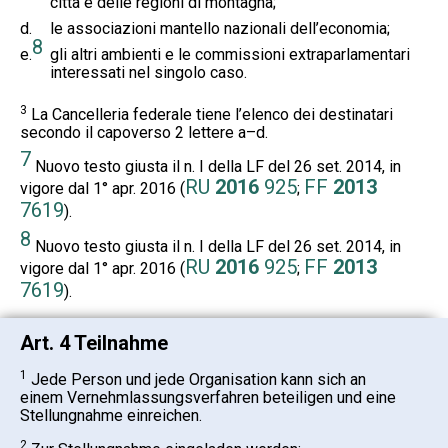
città e delle regioni di montagna;
d.
le associazioni mantello nazionali dell’economia;
8
e.
gli altri ambienti e le commissioni extraparlamentari
interessati nel singolo caso.
3
La Cancelleria federale tiene l’elenco dei destinatari
secondo il capoverso 2 lettere a–d.
7
Nuovo testo giusta il n. I della LF del 26 set. 2014, in
RU
2016
925
FF
2013
vigore dal 1° apr. 2016 (
;
7619
).
8
Nuovo testo giusta il n. I della LF del 26 set. 2014, in
RU
2016
925
FF
2013
vigore dal 1° apr. 2016 (
;
7619
).
Art. 4 Teilnahme
1
Jede Person und jede Organisation kann sich an
einem Vernehmlassungsverfahren beteiligen und eine
Stellungnahme einreichen.
2