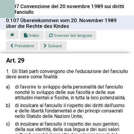
0.107 Convenzione del 20 novembre 1989 sui diritti
del fanciullo
0.107 Übereinkommen vom 20. November 1989
über die Rechte des Kindes
Index
Inverser les langues
Précédent
Suivant
Art. 29
1. Gli Stati parti convengono che l’educazione del fanciullo
deve avere come finalità:
a)
di favorire lo sviluppo della personalità del fanciullo
nonché lo sviluppo delle sue facoltà e delle sue
attitudini mentali e fisiche, in tutta la loro potenzialità;
b)
di inculcare al fanciullo il rispetto dei diritti dell’uomo
e delle libertà fondamentali e dei principi consacrati
nello Statuto delle Nazioni Unite;
c)
di inculcare al fanciullo il rispetto dei suoi genitori,
della sua identità, della sua lingua e dei suoi valori