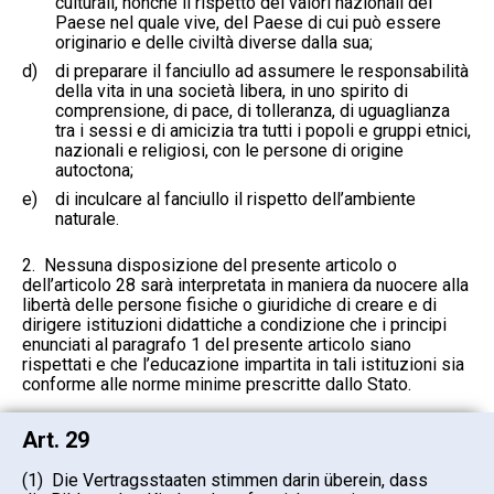
culturali, nonché il rispetto dei valori nazionali del
Paese nel quale vive, del Paese di cui può essere
originario e delle civiltà diverse dalla sua;
d)
di preparare il fanciullo ad assumere le responsabilità
della vita in una società libera, in uno spirito di
comprensione, di pace, di tolleranza, di uguaglianza
tra i sessi e di amicizia tra tutti i popoli e gruppi etnici,
nazionali e religiosi, con le persone di origine
autoctona;
e)
di inculcare al fanciullo il rispetto dell’ambiente
naturale.
2. Nessuna disposizione del presente articolo o
dell’articolo 28 sarà interpretata in maniera da nuocere alla
libertà delle persone fisiche o giuridiche di creare e di
dirigere istituzioni didattiche a condizione che i principi
enunciati al paragrafo 1 del presente articolo siano
rispettati e che l’educazione impartita in tali istituzioni sia
conforme alle norme minime prescritte dallo Stato.
Art. 29
(1) Die Vertragsstaaten stimmen darin überein, dass