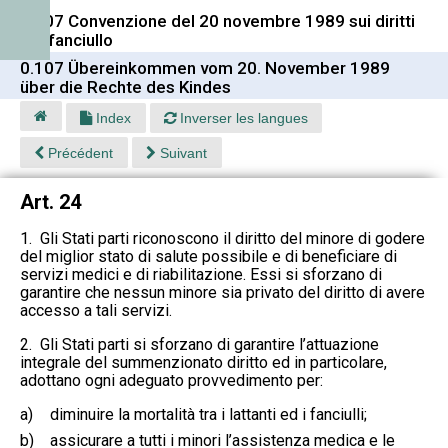
0.107 Convenzione del 20 novembre 1989 sui diritti
del fanciullo
0.107 Übereinkommen vom 20. November 1989
über die Rechte des Kindes
Index
Inverser les langues
Précédent
Suivant
Art. 24
1. Gli Stati parti riconoscono il diritto del minore di godere
del miglior stato di salute possibile e di beneficiare di
servizi medici e di riabilitazione. Essi si sforzano di
garantire che nessun minore sia privato del diritto di avere
accesso a tali servizi.
2. Gli Stati parti si sforzano di garantire l’attuazione
integrale del summenzionato diritto ed in particolare,
adottano ogni adeguato provvedimento per:
a)
diminuire la mortalità tra i lattanti ed i fanciulli;
b)
assicurare a tutti i minori l’assistenza medica e le