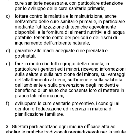
cure sanitarie necessarie, con particolare attenzione
per lo sviluppo delle cure sanitarie primarie;
c)
lottare contro la malattia e la malnutrizione, anche
nell’ambito delle cure sanitarie primarie, in particolare
mediante l’utilizzazione di tecniche agevolmente
disponibili e la fornitura di alimenti nutritivi e di acqua
potabile, tenendo conto dei pericoli e dei rischi di
inquinamento dell’ambiente naturale;
d)
garantire alle madri adeguate cure prenatali e
postnatali;
e)
fare in modo che tutti i gruppi della società, in
particolare i genitori ed i minori, ricevano informazioni
sulla salute e sulla nutrizione del minore, sui vantaggi
dell’allattamento al seno, sull’igiene e sulla salubrità
dell’ambiente e sulla prevenzione degli incidenti e
beneficino di un aiuto che consenta loro di mettere in
pratica tali informazioni;
f)
sviluppare le cure sanitarie preventive, i consigli ai
genitori e l’educazione ed i servizi in materia di
pianificazione familiare.
3. Gli Stati parti adottano ogni misura efficace atta ad
abolire le pratiche tradizionali pregiudizievoli per la salute