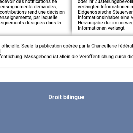
ecevoir des notifications ne
oder ihr Zustellungsbevol
 renseignements demandés,
verlangten Informationen ni
 contributions rend une décision
Eidgenössische Steuerve
renseignements, par laquelle
Informationsinhaber eine V
seignements désignés dans la
Herausgabe der im norweg
Informationen verlangt.
 officielle. Seule la publication opérée par la Chancellerie fédéra
.
fentlichung. Massgebend ist allein die Veröffentlichung durch d
Droit
bilingue