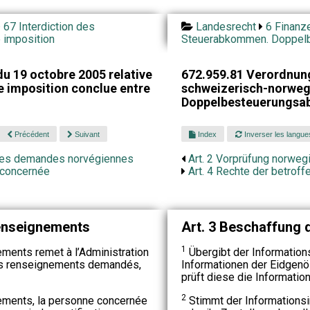
67 Interdiction des
Landesrecht
6 Finanz
 imposition
Steuerabkommen. Doppel
u 19 octobre 2005 relative
672.959.81 Verordnun
e imposition conclue entre
schweizerisch-norweg
Doppelbesteuerungs
Précédent
Suivant
Index
Inverser les langue
 des demandes norvégiennes
Art. 2 Vorprüfung norweg
e concernée
Art. 4 Rechte der betrof
renseignements
Art. 3 Beschaffung 
1
ements remet à l’Administration
Übergibt der Information
les renseignements demandés,
Informationen der Eidgenö
prüft diese die Informatio
2
ements, la personne concernée
Stimmt der Informationsi