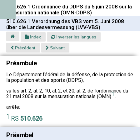
510.626.1 Ordonnance du DDPS du 5 juin 2008 sur la
mensuration nationale (OMN-DDPS)
510.626.1 Verordnung des VBS vom 5. Juni 2008
über die Landesvermessung (LVV-VBS)
Index
Inverser les langues
Précédent
Suivant
Préambule
Le Département fédéral de la défense, de la protection de
la population et des sports (DDPS),
vu les art. 2, al. 2, 10, al. 2, et 20, al. 2, de l’ordonnance du
1
21 mai 2008 sur la mensuration nationale (OMN)
,
arrête:
1
RS
510.626
Präambel