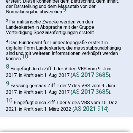
erstellt. Diese können bei dem Blattschnitt, dem Inhalt,
der Darstellung und dem Massstab von der
9
Normalausgabe abweichen.
3
Für militärische Zwecke werden von den
Landeskarten in Absprache mit der Gruppe
Verteidigung Spezialanfertigungen erstellt.
4
Das Bundesamt für Landestopografie erstellt in
digitaler Form Landeskarten, die massstabsunabhängig
sind und mit weiteren Informationen verknüpft werden
10
können.
8
Eingefügt durch Ziff. I der V des VBS vom 9. Juni
AS
2017
3685
2017, in Kraft seit 1. Aug. 2017 (
).
9
Fassung gemäss Ziff. I der V des VBS vom 9. Juni
AS
2017
3685
2017, in Kraft seit 1. Aug. 2017 (
).
10
Eingefügt durch Ziff. I der V des VBS vom 10. Dez.
AS
2021
914
2021, in Kraft seit 1. März 2022 (
).