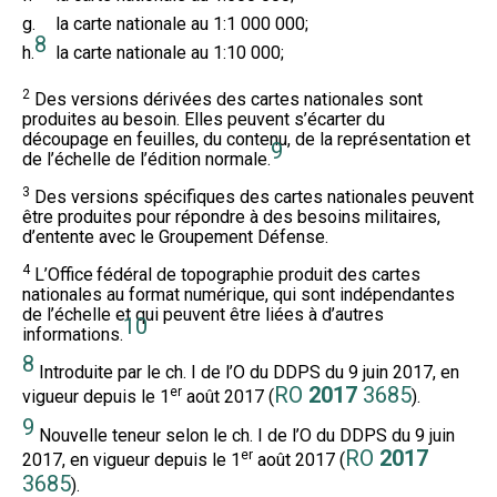
g.
la carte nationale au 1:1 000 000;
8
h.
la carte nationale au 1:10 000;
2
Des versions dérivées des cartes nationales sont
produites au besoin. Elles peuvent s’écarter du
découpage en feuilles, du contenu, de la représentation et
9
de l’échelle de l’édition normale.
3
Des versions spécifiques des cartes nationales peuvent
être produites pour répondre à des besoins militaires,
d’entente avec le Groupement Défense.
4
L’Office
fédéral de topographie produit des cartes
nationales au format numérique, qui sont indépendantes
de l’échelle et qui peuvent être liées à d’autres
10
informations.
8
Introduite par le ch. I de l’O du DDPS du 9 juin 2017, en
RO
2017
3685
er
vigueur depuis le 1
août 2017 (
).
9
Nouvelle teneur selon le ch. I de l’O du DDPS du 9 juin
RO
2017
er
2017, en vigueur depuis le 1
août 2017 (
3685
).