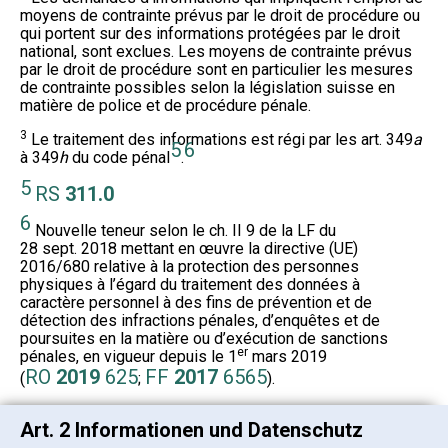
moyens de contrainte prévus par le droit de procédure ou
qui portent sur des informations protégées par le droit
national, sont exclues. Les moyens de contrainte prévus
par le droit de procédure sont en particulier les mesures
de contrainte possibles selon la législation suisse en
matière de police et de procédure pénale.
3
Le traitement des informations est régi par les art. 349
a
5
6
à 349
h
du code pénal
.
5
RS
311.0
6
Nouvelle teneur selon le ch. II 9 de la LF du
28 sept. 2018 mettant en œuvre la directive (UE)
2016/680 relative à la protection des personnes
physiques à l’égard du traitement des données à
caractère personnel à des fins de prévention et de
détection des infractions pénales, d’enquêtes et de
poursuites en la matière ou d’exécution de sanctions
er
pénales, en vigueur depuis le 1
mars 2019
RO
2019
625
FF
2017
6565
(
;
).
Art. 2 Informationen und Datenschutz