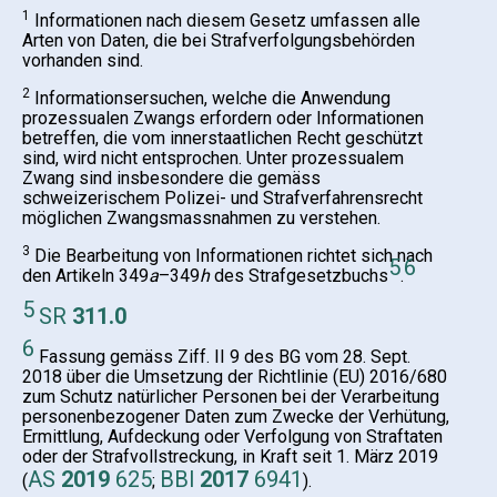
1
Informationen nach diesem Gesetz umfassen alle
Arten von Daten, die bei Stra
f
verfolgungsbehörden
vorhanden sind.
2
Informationsersuchen, welche die Anwendung
prozessualen Zwangs erfordern oder Informationen
betreffen, die vom innerstaatlichen Recht geschützt
sind, wird nicht entsprochen. Unter prozessualem
Zwang sind insbesondere die gemäss
schweizerischem Polizei- und Strafverfahrensrecht
möglichen Zwangsmassnahmen zu verstehen.
3
Die Bearbeitung von Informationen richtet sich nach
5
6
den Artikeln 349
a
–349
h
des Strafgesetzbuchs
.
5
SR
311.0
6
Fassung gemäss Ziff. II 9 des BG vom 28. Sept.
2018 über die Umsetzung der Richtlinie (EU) 2016/680
zum Schutz natürlicher Personen bei der Verarbeitung
personenbezogener Daten zum Zwecke der Verhütung,
Ermittlung, Aufdeckung oder Verfolgung von Straftaten
oder der Strafvollstreckung, in Kraft seit 1. März 2019
AS
2019
625
BBl
2017
6941
(
;
).