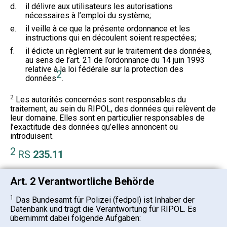
d.
il délivre aux utilisateurs les autorisations
nécessaires à l’emploi du système;
e.
il veille à ce que la présente ordonnance et les
instructions qui en découlent soient respectées;
f.
il édicte un règlement sur le traitement des données,
au sens de l’art. 21 de l’ordonnance du 14 juin 1993
relative à la loi fédérale sur la protection des
2
données
.
2
Les autorités concernées sont responsables du
traitement, au sein du RIPOL, des données qui relèvent de
leur domaine. Elles sont en particulier responsables de
l’exactitude des données qu’elles annoncent ou
introduisent.
2
RS
235.11
Art. 2 Verantwortliche Behörde
1
Das Bundesamt für Polizei (fedpol) ist Inhaber der
Datenbank und trägt die Verantwortung für RIPOL. Es
übernimmt dabei folgende Aufgaben: