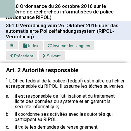
361.0 Ordonnance du 26 octobre 2016 sur le
système de recherches informatisées de police
(Ordonnance RIPOL)
361.0 Verordnung vom 26. Oktober 2016 über das
automatisierte Polizeifahndungssystem (RIPOL-
Verordnung)
Index
Inverser les langues
Précédent
Suivant
Art. 2 Autorité responsable
1
L’Office fédéral de la police (fedpol) est maître du fichier
et responsable du RIPOL. Il assume les tâches suivantes:
a.
il est responsable de l’utilisation et du traitement
licite des données du système et en garantit la
sécurité informatique;
b.
il coordonne ses activités avec les autorités qui
participent au RIPOL;
c.
il traite les demandes de renseignement;