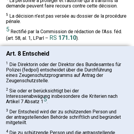
La personne à protéger et l’autorité qui a transmis la
demande peuvent faire recours contre cette décision.
5
La décision n’est pas versée au dossier de la procédure
pénale.
5
Rectifié par la Commission de rédaction de l’Ass. féd.
RS
171.10
(art. 58, al. 1, LParl –
).
Art. 8 Entscheid
1
Die Direktorin oder der Direktor des Bundesamtes für
Polizei (fedpol) entscheidet über die Durchführung
eines Zeugenschutzprogramms auf Antrag der
Zeugenschutzstelle.
2
Sie oder er berücksichtigt bei der
Interessenabwägung insbesondere die Kriterien nach
5
Artikel 7 Absatz 1
.
3
Der Entscheid wird der zu schützenden Person und
der antragstellenden Behörde schriftlich und begründet
mitgeteilt.
4
Die zu schützende Person und die antragstellende