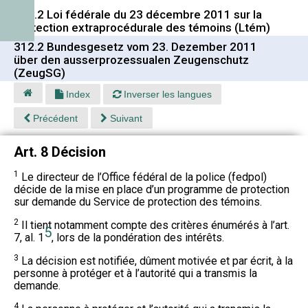
312.2 Loi fédérale du 23 décembre 2011 sur la
protection extraprocédurale des témoins (Ltém)
312.2 Bundesgesetz vom 23. Dezember 2011
über den ausserprozessualen Zeugenschutz
(ZeugSG)
Index
Inverser les langues
Précédent
Suivant
Art. 8 Décision
1
Le directeur de l’Office fédéral de la police (fedpol)
décide de la mise en place d’un programme de protection
sur demande du Service de protection des témoins.
2
Il tient notamment compte des critères énumérés à l’art.
5
7, al. 1
, lors de la pondération des intérêts.
3
La décision est notifiée, dûment motivée et par écrit, à la
personne à protéger et à l’autorité qui a transmis la
demande.
4