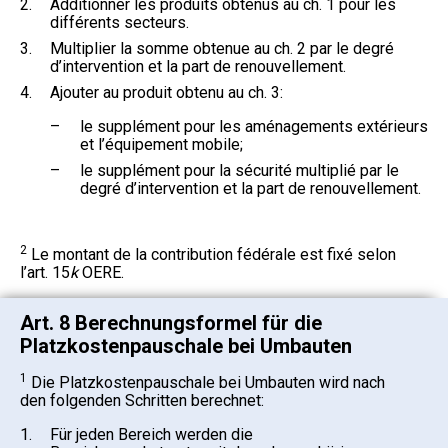
2.
Additionner les produits obtenus au ch. 1 pour les
différents secteurs.
3.
Multiplier la somme obtenue au ch. 2 par le degré
d’intervention et la part de renouvellement.
4.
Ajouter au produit obtenu au ch. 3:
–
le supplément pour les aménagements extérieurs
et l’équipement mobile;
–
le supplément pour la sécurité multiplié par le
degré d’intervention et la part de renouvellement.
2
Le montant de la contribution fédérale est fixé selon
l’art. 15
k
OERE.
Art. 8 Berechnungsformel für die
Platzkostenpauschale bei Umbauten
1
Die Platzkostenpauschale bei Umbauten wird nach
den folgenden Schritten berechnet:
1.
Für jeden Bereich werden die