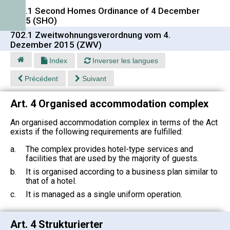
702.1 Second Homes Ordinance of 4 December
2015 (SHO)
702.1 Zweitwohnungsverordnung vom 4.
Dezember 2015 (ZWV)
Index
Inverser les langues
Précédent
Suivant
Art. 4 Organised accommodation complex
An organised accommodation complex in terms of the Act
exists if the following requirements are fulfilled:
a.
The complex provides hotel-type services and
facilities that are used by the majority of guests.
b.
It is organised according to a business plan similar to
that of a hotel.
c.
It is managed as a single uniform operation.
Art. 4 Strukturierter