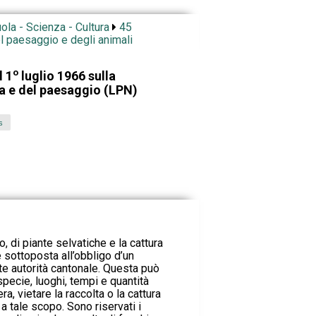
ola - Scienza - Cultura
45
el paesaggio e degli animali
o
l 1
luglio 1966 sulla
ra e del paesaggio (LPN)
s
o, di piante selvatiche e la cattura
 è sottoposta all’obbligo d’un
 autorità cantonale. Questa può
pecie, luoghi, tempi e quantità
ra, vietare la raccolta o la cattura
 a tale scopo. Sono riservati i