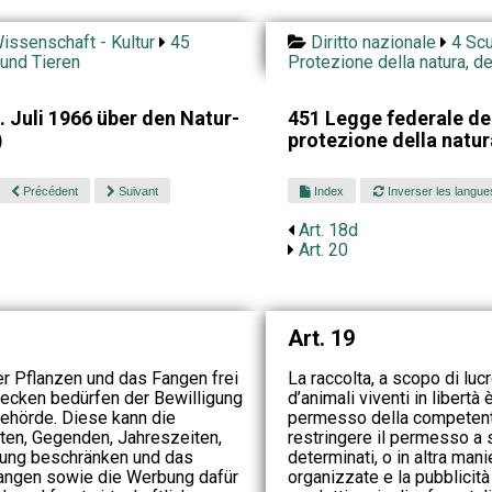
issenschaft - Kultur
45
Diritto nazionale
4 Scu
 und Tieren
Protezione della natura, d
 Juli 1966 über den Natur-
451 Legge federale de
)
protezione della natu
Précédent
Suivant
Index
Inverser les langue
Art. 18d
Art. 20
Art. 19
 Pflanzen und das Fangen frei
La raccolta, a scopo di lucr
ecken bedürfen der Bewilligung
d’animali viventi in libertà
ehörde. Diese kann die
permesso della competente
ten, Gegenden, Jahreszeiten,
restringere il permesso a s
tung beschränken und das
determinati, o in altra manie
angen sowie die Werbung dafür
organizzate e la pubblicità