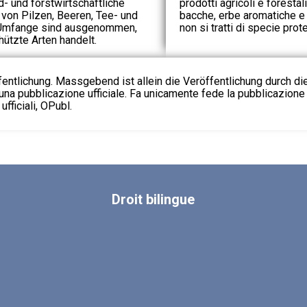
d- und forstwirtschaftliche
prodotti agricoli e forestali
on Pilzen, Beeren, Tee- und
bacche, erbe aromatiche e m
n Umfange sind ausgenommen,
non si tratti di specie prote
ützte Arten handelt.
fentlichung. Massgebend ist allein die Veröffentlichung durch d
na pubblicazione ufficiale. Fa unicamente fede la pubblicazione 
fficiali, OPubl.
Droit
bilingue