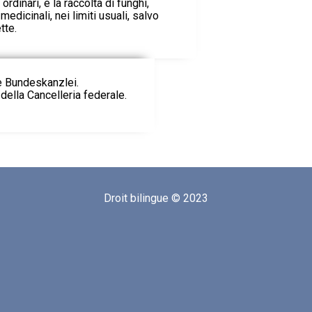
 ordinari, e la raccolta di funghi,
edicinali, nei limiti usuali, salvo
tte.
ie Bundeskanzlei.
della Cancelleria federale.
Droit bilingue © 2023