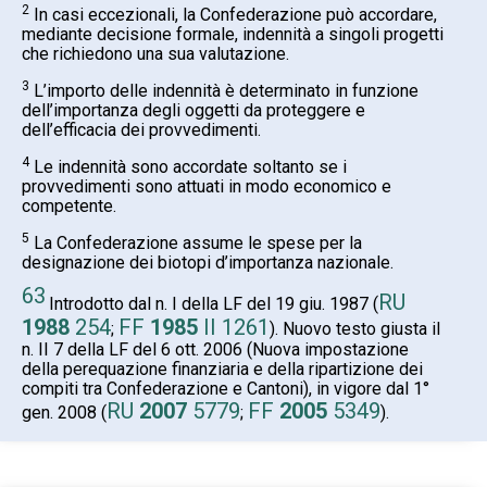
2
In casi eccezionali, la Confederazione può accordare,
mediante decisione formale, indennità a singoli progetti
che richiedono una sua valutazione.
3
L’importo delle indennità è determinato in funzione
dell’importanza degli oggetti da proteggere e
dell’efficacia dei provvedimenti.
4
Le indennità sono accordate soltanto se i
provvedimenti sono attuati in modo economico e
competente.
5
La Confederazione assume le spese per la
designazione dei biotopi d’importanza nazionale.
63
RU
Introdotto dal n. I della LF del 19 giu. 1987 (
1988
254
FF
1985
II 1261
;
). Nuovo testo giusta il
n. II 7 della LF del 6 ott. 2006 (Nuova impostazione
della perequazione finanziaria e della ripartizione dei
compiti tra Confederazione e Cantoni), in vigore dal 1°
RU
2007
5779
FF
2005
5349
gen. 2008 (
;
).