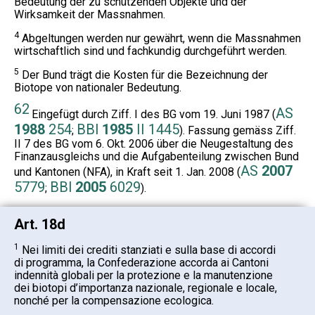
Bedeutung der zu schützenden Objekte und der
Wirksamkeit der Massnahmen.
4
Abgeltungen werden nur gewährt, wenn die Massnahmen
wirtschaftlich sind und fachkundig durchgeführt werden.
5
Der Bund trägt die Kosten für die Bezeichnung der
Biotope von nationaler Bedeutung.
62
AS
Eingefügt durch Ziff. I des BG vom 19. Juni 1987 (
1988
254
BBl
1985
II 1445
;
). Fassung gemäss Ziff.
II 7 des BG vom 6. Okt. 2006 über die Neugestaltung des
Finanzausgleichs und die Aufgabenteilung zwischen Bund
AS
2007
und Kantonen (NFA), in Kraft seit 1. Jan. 2008 (
5779
BBl
2005
6029
;
).
Art. 18d
1
Nei limiti dei crediti stanziati e sulla base di accordi
di programma, la Confederazione accorda ai Cantoni
indennità globali per la protezione e la manutenzione
dei biotopi d’importanza nazionale, regionale e locale,
nonché per la compensazione ecologica.