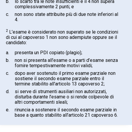
b.
lo scarto tra le note insufficienti e il 4 non supera
complessivamente 2 punti; e
c.
non sono state attribuite più di due note inferiori al
4.
2
L’esame è considerato non superato se le condizioni
di cui al capoverso 1 non sono adempiute oppure se il
candidato:
a.
presenta un PDI copiato (plagio);
b.
non si presenta all’esame o a parti d’esame senza
fornire tempestivamente motivi validi;
c.
dopo aver sostenuto il primo esame parziale non
sostiene il secondo esame parziale entro il
termine stabilito all’articolo 13 capoverso 2;
d.
si serve di strumenti ausiliari non autorizzati,
disturba durante l’esame o si rende colpevole di
altri comportamenti sleali;
e.
rinuncia a sostenere il secondo esame parziale in
base a quanto stabilito all’articolo 21 capoverso 6.