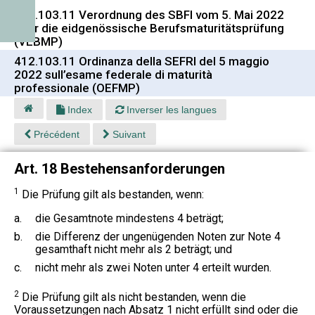
412.103.11 Verordnung des SBFI vom 5. Mai 2022
über die eidgenössische Berufsmaturitätsprüfung
(VEBMP)
412.103.11 Ordinanza della SEFRI del 5 maggio
2022 sull’esame federale di maturità
professionale (OEFMP)
Index
Inverser les langues
Précédent
Suivant
Art. 18 Bestehensanforderungen
1
Die Prüfung gilt als bestanden, wenn:
a.
die Gesamtnote mindestens 4 beträgt;
b.
die Differenz der ungenügenden Noten zur Note 4
gesamthaft nicht mehr als 2 beträgt; und
c.
nicht mehr als zwei Noten unter 4 erteilt wurden.
2
Die Prüfung gilt als nicht bestanden, wenn die
Voraussetzungen nach Absatz 1 nicht erfüllt sind oder die