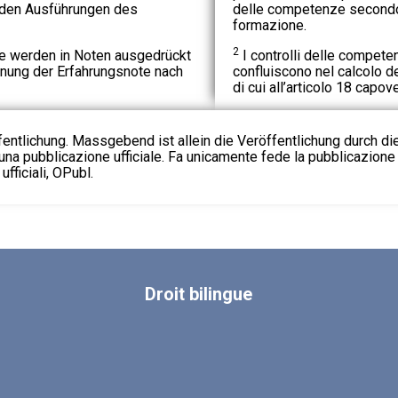
den Ausführungen des
delle competenze secondo 
formazione.
2
werden in Noten ausgedrückt
I controlli delle compet
hnung der Erfahrungsnote nach
confluiscono nel calcolo de
di cui all’articolo 18 capov
fentlichung. Massgebend ist allein die Veröffentlichung durch d
na pubblicazione ufficiale. Fa unicamente fede la pubblicazione 
fficiali, OPubl.
Droit
bilingue