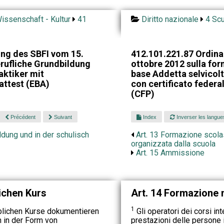
issenschaft - Kultur
41
Diritto nazionale
4 Scu
ng des SBFI vom 15.
412.101.221.87 Ordina
rufliche Grundbildung
ottobre 2012 sulla fo
aktiker mit
base Addetta selvicolt
ttest (EBA)
con certificato federa
(CFP)
Précédent
Suivant
Index
Inverser les langue
ildung und in der schulisch
Art. 13 Formazione scola
organizzata dalla scuola
Art. 15 Ammissione
lichen Kurs
Art. 14 Formazione n
1
blichen Kurse dokumentieren
Gli operatori dei corsi i
 in der Form von
prestazioni delle persone 