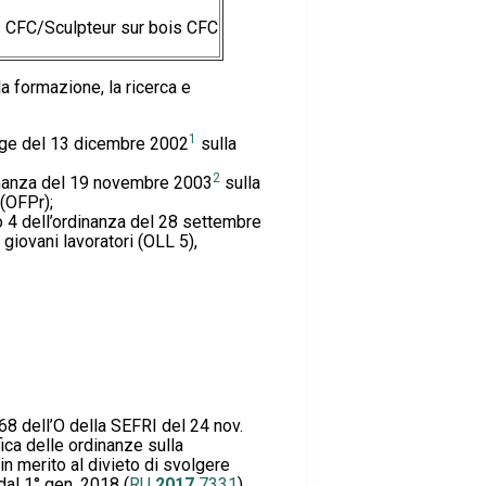
s CFC/Sculpteur sur bois CFC
la formazione, la ricerca e
1
legge del 13 dicembre 2002
sulla
2
rdinanza del 19 novembre 2003
sulla
(OFPr);
o 4 dell’ordinanza del 28 settembre
giovani lavoratori (OLL 5),
 68 dell’O della SEFRI del 24 nov.
ca delle ordinanze sulla
n merito al divieto di svolgere
 dal 1° gen. 2018 (
RU
2017
7331
).