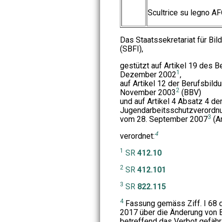
Scultrice su legno A
Das Staatssekretariat für Bil
(SBFI),
gestützt auf Artikel 19 des 
1
Dezember 2002
,
auf Artikel 12 der Berufsbil
2
November 2003
(BBV)
und auf Artikel 4 Absatz 4 de
Jugendarbeitsschutzverordn
3
vom 28. September 2007
(Ar
4
verordnet:
1
SR
412.10
2
SR
412.101
3
SR
822.115
4
Fassung gemäss Ziff. I 68 
2017 über die Änderung von 
betreffend das Verbot gefährli