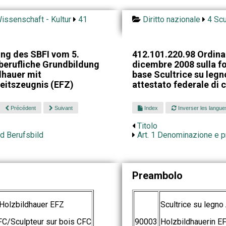
issenschaft - Kultur
41
Diritto nazionale
4 Scu
ng des SBFI vom 5.
412.101.220.98 Ordina
berufliche Grundbildung
dicembre 2008 sulla f
dhauer mit
base Scultrice su leg
eitszeugnis (EFZ)
attestato federale di 
Précédent
Suivant
Index
Inverser les langue
Titolo
d Berufsbild
Art. 1 Denominazione e p
Preambolo
Holzbildhauer EFZ
Scultrice su legn
CFC/Sculpteur sur bois CFC
90003
Holzbildhauerin E