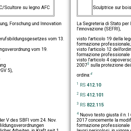
FC/Scultore su legno AFC
Sculptrice sur boi
dung, Forschung und Innovation
La Segreteria di Stato per 
l’innovazione (SEFRI),
Berufsbildungsgesetzes vom 13.
visto l’articolo 19 della 
formazione professionale;
dungsverordnung vom 19.
visto l’articolo 12 dell’o
formazione professionale 
r
visto l’articolo 4 capovers
3
ung
2007
sulla protezione dei 
GV 5),
4
ordina:
1
RS
412.10
2
RS
412.101
3
RS
822.115
4
Nuovo testo giusta il n. I
der V des SBFI vom 24. Nov.
2017 concernente la modifi
Bildungsverordnungen
formazione professionale i
cher Arbeiten, in Kraft seit 1.
lavori pericolosi, in vigore