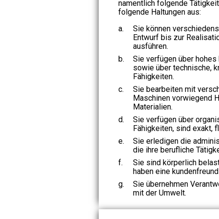
namentlich folgende Tätigkei
folgende Haltungen aus:
a.
Sie können verschiedens
Entwurf bis zur Realisat
ausführen.
b.
Sie verfügen über hohes
sowie über technische, k
Fähigkeiten.
c.
Sie bearbeiten mit vers
Maschinen vorwiegend Ho
Materialien.
d.
Sie verfügen über organi
Fähigkeiten, sind exakt, f
e.
Sie erledigen die adminis
die ihre berufliche Tätigk
f.
Sie sind körperlich bela
haben eine kundenfreundl
g.
Sie übernehmen Verantwo
mit der Umwelt.