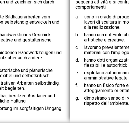
ten und zeichnen sich durch
seguenti attività e si cont
comportamenti:
te Bildhauerarbeiten vom
a.
sono in grado di proget
ion selbständig entwickeln und
lavori di scultura in 
alla realizzazione;
 handwerkliches Geschick,
b.
hanno una notevole abi
reative und gestalterische
artistiche e creative;
c.
lavorano prevalentemen
chiedenen Handwerkzeugen und
materiali con l’impiego
lz aber auch andere
d.
hanno doti organizzativ
flessibili e autocritici;
satorische und planerische
e.
espletano autonomam
lexibel und selbstkritisch.
amministrative legate a
trativen Arbeiten selbständig,
f.
hanno un fisico forte 
eit begleiten.
atteggiamento orientato
stbar, besitzen Ausdauer und
g.
dimostrano senso di r
iche Haltung.
rispetto dell’ambiente.
rtung im sorgfältigen Umgang