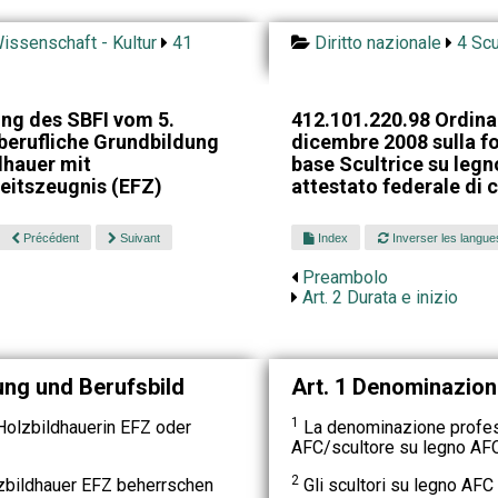
issenschaft - Kultur
41
Diritto nazionale
4 Scu
ng des SBFI vom 5.
412.101.220.98 Ordina
berufliche Grundbildung
dicembre 2008 sulla f
dhauer mit
base Scultrice su leg
eitszeugnis (EFZ)
attestato federale di 
Précédent
Suivant
Index
Inverser les langue
Preambolo
Art. 2 Durata e inizio
ung und Berufsbild
Art. 1 Denominazione
1
Holzbildhauerin EFZ oder
La denominazione profess
AFC/scultore su legno AFC
2
zbildhauer EFZ beherrschen
Gli scultori su legno AFC 