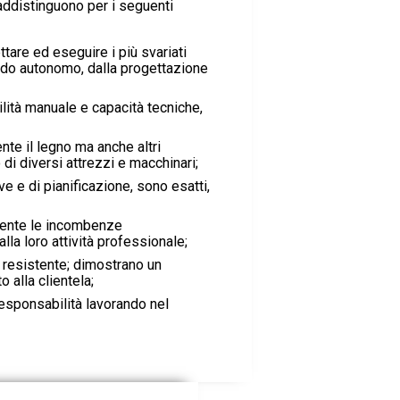
raddistinguono per i seguenti
tare ed eseguire i più svariati
modo autonomo, dalla progettazione
lità manuale e capacità tecniche,
te il legno ma anche altri
 di diversi attrezzi e macchinari;
e e di pianificazione, sono esatti,
ente le incombenze
lla loro attività professionale;
e resistente; dimostrano un
 alla clientela;
esponsabilità lavorando nel